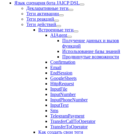
Язык сценария бота JAICP DSL
Декларативные теги
Теги активации
Теги реакций
Теги действий
Встроенные теги
AIAgent
Получение данных и вызов
функций
Использование базы знаний
Продвинутые возможности
Confirmation
Email
EndSession
GoogleSheets
HttpRequest
InputFile
InputNumber
InputPhoneNumber
InputText
Sms
TelegramPayment
TransferCallToOperator
TransferToOperator
Как создать свои теги