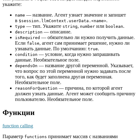
укажите:
— название. Агент узнает значение и запишет
name
в
.
$session.llmContext.userData.<name>
— тип. Укажите
,
или
.
type
string
number
boolean
— описание.
description
— обязательно ли нужно получить данные.
isRequired
Если
, агент сам принимает решение, нужно ли
false
узнавать данные. По умолчанию:
.
true
— условие, когда нужно запрашивать
condition
данные. Необязательное поле.
— название другой переменной. Указывает,
dependsOn
что вопрос по этой переменной нужно задавать после
того, как будет заполнена другая переменная.
Необязательное поле.
— причина, по которой агент
reasonForQuestion
должен узнать данные. Агент может сообщить причину
пользователю. Необязательное поле.
Функции
function calling
Параметр
принимает массив с названиями
functions