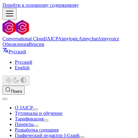
Перейти к основному содержимому
Conversational Cloud
JAICP
Aimylogic
Aimychat
Aimyvoice
Обновления
Версии
Русский
Русский
English
Поиск
О JAICP
Туториалы и обучение
Тарификация
Проекты
Разработка сценария
Графический редактор J‑Graph