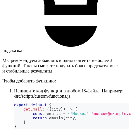
подсказка
Мы рекомендуем добавлять в одного агента не более 3
функций. Так вы сможете получать более предсказуемые
и стабильные результаты.
Чтобы добавить функцию:
Напишите код функции в любом JS-файле. Например:
/src/scripts/custom-functions.js
export
default
{
getEmail
:
(
{
city
}
)
=>
{
const
 emails 
=
{
"Москва"
:
"moscow@example.c
return
 emails
[
city
]
}
}