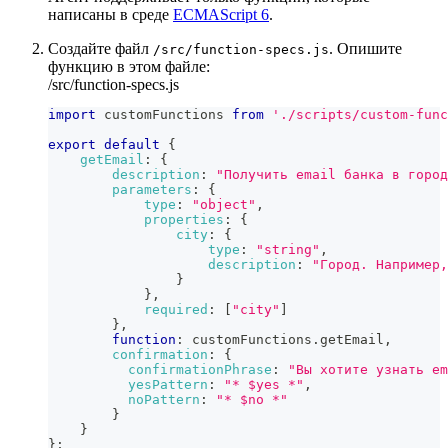
написаны в среде
ECMAScript 6
.
Создайте файл
. Опишите
/src/function-specs.js
функцию в этом файле:
/src/function-specs.js
import
customFunctions
from
'./scripts/custom-func
export
default
{
getEmail
:
{
description
:
"Получить email банка в город
parameters
:
{
type
:
"object"
,
properties
:
{
city
:
{
type
:
"string"
,
description
:
"Город. Например,
}
}
,
required
:
[
"city"
]
}
,
function
:
 customFunctions
.
getEmail
,
confirmation
:
{
confirmationPhrase
:
"Вы хотите узнать em
yesPattern
:
"* $yes *"
,
noPattern
:
"* $no *"
}
}
}
;