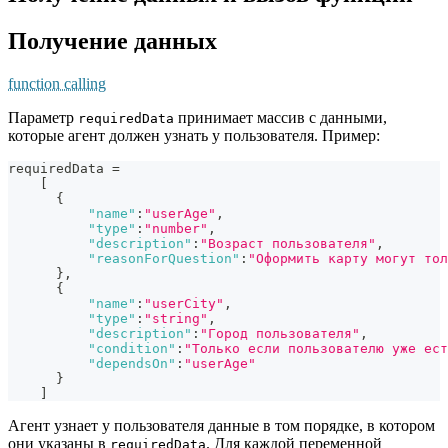
Получение данных
function calling
Параметр
принимает массив с данными,
requiredData
которые агент должен узнать у пользователя. Пример:
requiredData =
[
{
"name"
:
"userAge"
,
"type"
:
"number"
,
"description"
:
"Возраст пользователя"
,
"reasonForQuestion"
:
"Оформить карту могут тол
}
,
{
"name"
:
"userCity"
,
"type"
:
"string"
,
"description"
:
"Город пользователя"
,
"condition"
:
"Только если пользователю уже ест
"dependsOn"
:
"userAge"
}
]
Агент узнает у пользователя данные в том порядке, в котором
они указаны в
. Для каждой переменной
requiredData