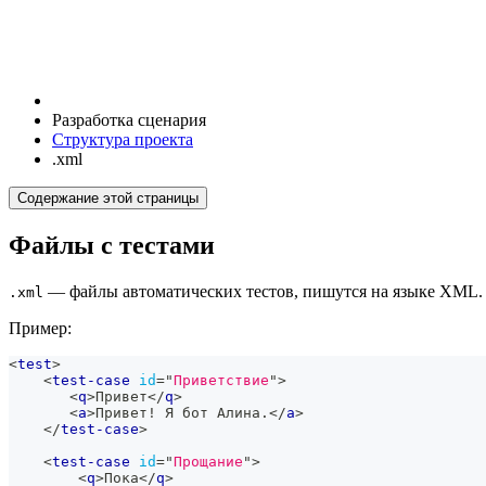
Разработка сценария
Структура проекта
.xml
Содержание этой страницы
Файлы с тестами
— файлы автоматических тестов, пишутся на языке XML. 
.xml
Пример:
<
test
>
<
test-case
id
=
"
Приветствие
"
>
<
q
>
Привет
</
q
>
<
a
>
Привет! Я бот Алина.
</
a
>
</
test-case
>
<
test-case
id
=
"
Прощание
"
>
<
q
>
Пока
</
q
>