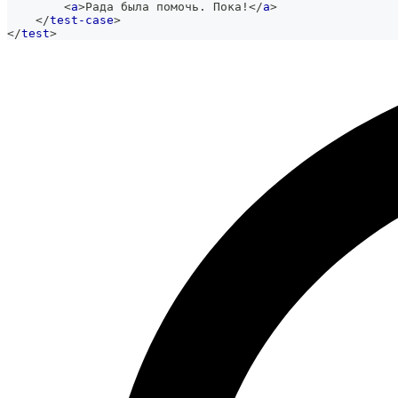
<
a
>
Рада была помочь. Пока!
</
a
>
</
test-case
>
</
test
>