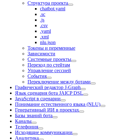
Структура проекта
chatbot.yaml
.sc
.js
.csv
.yaml
.xml
nlu.json
Токены и переменные
Зависимости
Системные проекты
Переход по стейтам
Управление сессией
События
Переключение между ботами
Графический редактор J‑Graph
Язык сценария бота JAICP DSL
JavaScript в сценарии
Понимание естественного языка (NLU)
Генеративный ИИ в проектах
Базы знаний бота
Каналы
Телефония
Исходящие коммуникации
Аналитика