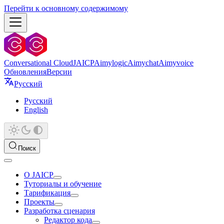
Перейти к основному содержимому
Conversational Cloud
JAICP
Aimylogic
Aimychat
Aimyvoice
Обновления
Версии
Русский
Русский
English
Поиск
О JAICP
Туториалы и обучение
Тарификация
Проекты
Разработка сценария
Редактор кода