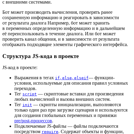
с внешними системами.
Бот может производить вычисления, проверять ранее
сохраненную информацию и реагировать в зависимости
от результата диалога Например, бот может хранить
в переменных определенную информацию и в дальнейшем
её переиспользовать в течение диалога. Или бот может
проверить канал общения, и в зависимости от результата
отображать подходящие элементы графического интерфейса.
Структура JS-кода в проекте
JS-код в проекте:
Выражения в тегах
,
,
— функции-
if
else
elseif
условия, используемые для описания правил условных
переходов.
Тег
— скриптовые вставки для произведения
script
любых вычислений и вызова внешних систем.
Тег
— скрипты инициализации, выполняются
init
только один раз при загрузке сценария и используются
для создания глобальных переменных и привязки
pre/post-процессов
.
Подключаемые JS-файлы — файлы подключаются
посредством
. Содержат объекты и функции,
require