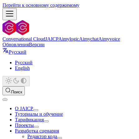
Перейти к основному содержимому
Conversational Cloud
JAICP
Aimylogic
Aimychat
Aimyvoice
Обновления
Версии
Русский
Русский
English
Поиск
О JAICP
Туториалы и обучение
Тарификация
Проекты
Разработка сценария
Редактор кода