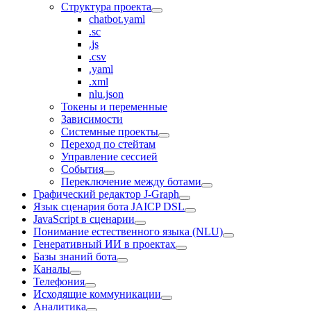
Структура проекта
chatbot.yaml
.sc
.js
.csv
.yaml
.xml
nlu.json
Токены и переменные
Зависимости
Системные проекты
Переход по стейтам
Управление сессией
События
Переключение между ботами
Графический редактор J‑Graph
Язык сценария бота JAICP DSL
JavaScript в сценарии
Понимание естественного языка (NLU)
Генеративный ИИ в проектах
Базы знаний бота
Каналы
Телефония
Исходящие коммуникации
Аналитика