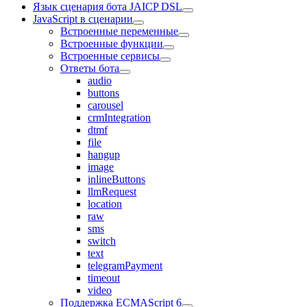
Язык сценария бота JAICP DSL
JavaScript в сценарии
Встроенные переменные
Встроенные функции
Встроенные сервисы
Ответы бота
audio
buttons
carousel
crmIntegration
dtmf
file
hangup
image
inlineButtons
llmRequest
location
raw
sms
switch
text
telegramPayment
timeout
video
Поддержка ECMAScript 6