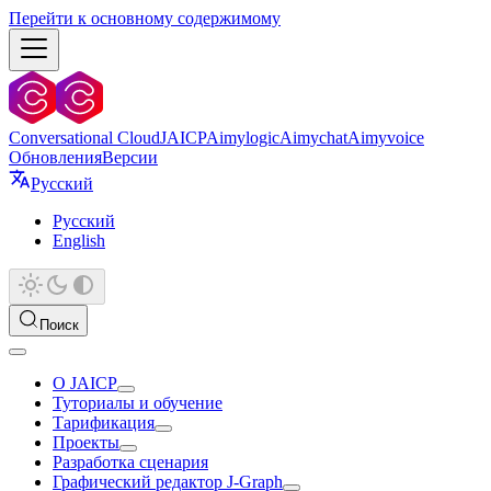
Перейти к основному содержимому
Conversational Cloud
JAICP
Aimylogic
Aimychat
Aimyvoice
Обновления
Версии
Русский
Русский
English
Поиск
О JAICP
Туториалы и обучение
Тарификация
Проекты
Разработка сценария
Графический редактор J‑Graph