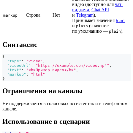
видео (доступно для
чат-
виджета
,
Chat API
Строка
Нет
и
Telegram
).
markup
Принимает значения
html
и
(значение
plain
по умолчанию —
).
plain
Синтаксис
{
"type"
:
"video"
,
"videoUrl"
:
"https://example.com/video.mp4"
,
"text"
:
"<b>Пример видео</b>"
,
"markup"
:
"html"
}
Ограничения на каналы
Не поддерживается в голосовых ассистентах и в телефонном
канале.
Использование в сценарии