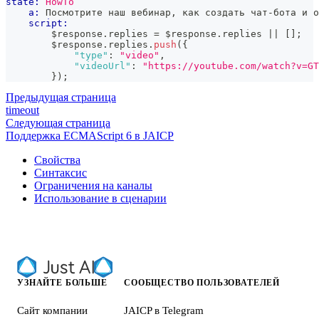
state:
HowTo
a:
 Посмотрите наш вебинар, как создать чат-бота и о
script:
        $response
.
replies
=
 $response
.
replies
||
[
]
;
        $response
.
replies
.
push
(
{
"type"
:
"video"
,
"videoUrl"
:
"https://youtube.com/watch?v=GT
}
)
;
Предыдущая страница
timeout
Следующая страница
Поддержка ECMAScript 6 в JAICP
Свойства
Синтаксис
Ограничения на каналы
Использование в сценарии
УЗНАЙТЕ БОЛЬШЕ
СООБЩЕСТВО ПОЛЬЗОВАТЕЛЕЙ
Сайт компании
JAICP в Telegram