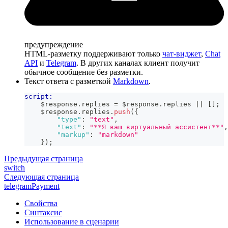
предупреждение
HTML-разметку поддерживают только
чат-виджет
,
Chat
API
и
Telegram
. В других каналах клиент получит
обычное сообщение без разметки.
Текст ответа с разметкой
Markdown
.
script:
    $response
.
replies
=
 $response
.
replies
||
[
]
;
    $response
.
replies
.
push
(
{
"type"
:
"text"
,
"text"
:
"**Я ваш виртуальный ассистент**"
,
"markup"
:
"markdown"
}
)
;
Предыдущая страница
switch
Следующая страница
telegramPayment
Свойства
Синтаксис
Использование в сценарии