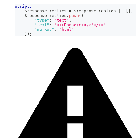
script:
    $response
.
replies
=
 $response
.
replies
||
[
]
;
    $response
.
replies
.
push
(
{
"type"
:
"text"
,
"text"
:
"<i>Приветствую!</i>"
,
"markup"
:
"html"
}
)
;