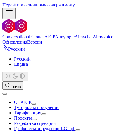
Перейти к основному содержимому
Conversational Cloud
JAICP
Aimylogic
Aimychat
Aimyvoice
Обновления
Версии
Русский
Русский
English
Поиск
О JAICP
Туториалы и обучение
Тарификация
Проекты
Разработка сценария
Графический редактор J‑Graph