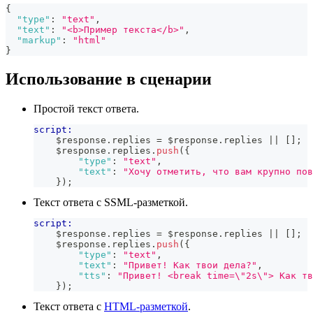
{
"type"
:
"text"
,
"text"
:
"<b>Пример текста</b>"
,
"markup"
:
"html"
}
Использование в сценарии
Простой текст ответа.
script:
    $response
.
replies
=
 $response
.
replies
||
[
]
;
    $response
.
replies
.
push
(
{
"type"
:
"text"
,
"text"
:
"Хочу отметить, что вам крупно пов
}
)
;
Текст ответа с SSML-разметкой.
script:
    $response
.
replies
=
 $response
.
replies
||
[
]
;
    $response
.
replies
.
push
(
{
"type"
:
"text"
,
"text"
:
"Привет! Как твои дела?"
,
"tts"
:
"Привет! <break time=\"2s\"> Как тв
}
)
;
Текст ответа с
HTML-разметкой
.