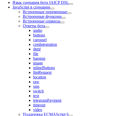
Язык сценария бота JAICP DSL
JavaScript в сценарии
Встроенные переменные
Встроенные функции
Встроенные сервисы
Ответы бота
audio
buttons
carousel
crmIntegration
dtmf
file
hangup
image
inlineButtons
llmRequest
location
raw
sms
switch
text
telegramPayment
timeout
video
Поддержка ECMAScript 6