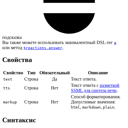
подсказка
Вы также можете использовать эквивалентный DSL-тег
a
или метод
.
$reactions.answer
Свойства
Свойство
Тип
Обязательный
Описание
Строка
Да
Текст ответа.
text
Текст ответа с
разметкой
Строка
Нет
tts
SSML для синтеза речи
.
Способ форматирования.
Строка
Нет
Допустимые значения:
markup
,
,
.
html
markdown
plain
Синтаксис