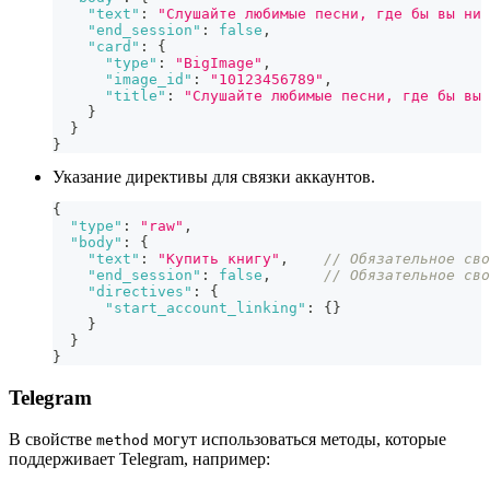
"text"
:
"Слушайте любимые песни, где бы вы ни 
"end_session"
:
false
,
"card"
:
{
"type"
:
"BigImage"
,
"image_id"
:
"10123456789"
,
"title"
:
"Слушайте любимые песни, где бы вы 
}
}
}
Указание директивы для связки аккаунтов.
{
"type"
:
"raw"
,
"body"
:
{
"text"
:
"Купить книгу"
,
// Обязательное сво
"end_session"
:
false
,
// Обязательное сво
"directives"
:
{
"start_account_linking"
:
{
}
}
}
}
Telegram
В свойстве
могут использоваться методы, которые
method
поддерживает Telegram, например: