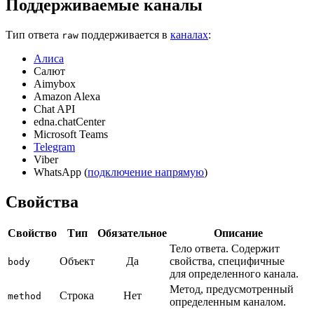
Поддерживаемые каналы
Тип ответа
поддерживается в
каналах
:
raw
Алиса
Салют
Aimybox
Amazon Alexa
Chat API
edna.chatCenter
Microsoft Teams
Telegram
Viber
WhatsApp (
подключение напрямую
)
Свойства
Свойство
Тип
Обязательное
Описание
Тело ответа. Содержит
Объект
Да
свойства, специфичные
body
для определенного канала.
Метод, предусмотренный
Строка
Нет
method
определенным каналом.