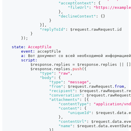
"acceptContext"
:
{
"fileUrl"
:
"https://example
}
,
"declineContext"
:
{
}
}
}
]
,
"replyToId"
:
 $request
.
rawRequest
.
id
}
}
)
;
state:
AcceptFile
event:
 acceptFile
a:
 Вот документ со всей необходимой информацией
script:
            $response
.
replies
=
 $response
.
replies
||
[
]
            $response
.
replies
.
push
(
{
"type"
:
"raw"
,
"body"
:
{
"type"
:
"message"
,
"from"
:
 $request
.
rawRequest
.
from
,
"recipient"
:
 $request
.
rawRequest
.
re
"conversation"
:
 $request
.
rawRequest
"attachments"
:
[
{
"contentType"
:
"application/vnd
"content"
:
{
"uniqueId"
:
 $request
.
data
.
e
}
,
"contentUrl"
:
 $request
.
data
.
eve
"name"
:
 $request
.
data
.
eventData
}
]
,