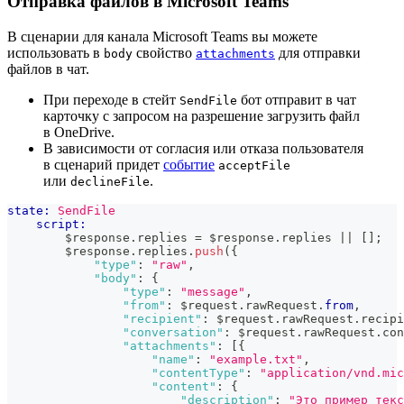
Отправка файлов в Microsoft Teams
В сценарии для канала Microsoft Teams вы можете
использовать в
свойство
для отправки
body
attachments
файлов в чат.
При переходе в стейт
бот отправит в чат
SendFile
карточку с запросом на разрешение загрузить файл
в OneDrive.
В зависимости от согласия или отказа пользователя
в сценарий придет
событие
acceptFile
или
.
declineFile
state:
SendFile
script:
        $response
.
replies
=
 $response
.
replies
||
[
]
;
        $response
.
replies
.
push
(
{
"type"
:
"raw"
,
"body"
:
{
"type"
:
"message"
,
"from"
:
 $request
.
rawRequest
.
from
,
"recipient"
:
 $request
.
rawRequest
.
recipi
"conversation"
:
 $request
.
rawRequest
.
con
"attachments"
:
[
{
"name"
:
"example.txt"
,
"contentType"
:
"application/vnd.mic
"content"
:
{
"description"
:
"Это пример текс