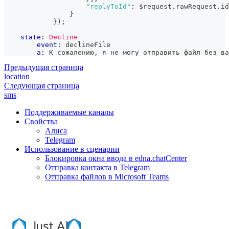
"replyToId"
:
 $request
.
rawRequest
.
id
}
}
)
;
state:
Decline
event:
 declineFile
a:
 К сожалению, я не могу отправить файл без ва
Предыдущая страница
location
Следующая страница
sms
Поддерживаемые каналы
Свойства
Алиса
Telegram
Использование в сценарии
Блокировка окна ввода в edna.chatCenter
Отправка контакта в Telegram
Отправка файлов в Microsoft Teams