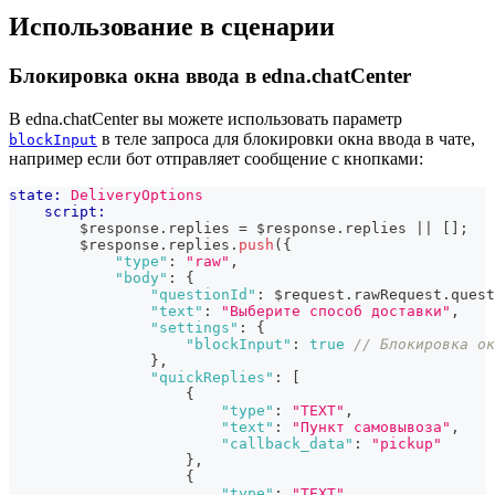
Использование в сценарии
Блокировка окна ввода в edna.chatCenter
В edna.chatCenter вы можете использовать параметр
в теле запроса для блокировки окна ввода в чате,
blockInput
например если бот отправляет сообщение с кнопками:
state:
DeliveryOptions
script:
        $response
.
replies
=
 $response
.
replies
||
[
]
;
        $response
.
replies
.
push
(
{
"type"
:
"raw"
,
"body"
:
{
"questionId"
:
 $request
.
rawRequest
.
quest
"text"
:
"Выберите способ доставки"
,
"settings"
:
{
"blockInput"
:
true
// Блокировка ок
}
,
"quickReplies"
:
[
{
"type"
:
"TEXT"
,
"text"
:
"Пункт самовывоза"
,
"callback_data"
:
"pickup"
}
,
{
"type"
:
"TEXT"
,