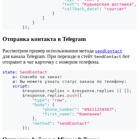
"text"
:
"Курьерская доставка"
,
"callback_data"
:
"courier"
}
]
}
}
)
;
Отправка контакта в Telegram
Рассмотрим пример использования метода
sendContact
для канала Telegram. При переходе в стейт
бот
SendContact
отправит в чат карточку с номером телефона.
state:
SendContact
a:
 Спасибо за заказ!
a:
 Вы можете узнать статус заказа по телефону:
script:
        $response
.
replies
=
 $response
.
replies
||
[
]
;
        $response
.
replies
.
push
(
{
"type"
:
"raw"
,
"body"
:
{
"phone_number"
:
"89111234567"
,
"first_name"
:
"Компания"
}
,
"method"
:
"sendContact"
}
)
;