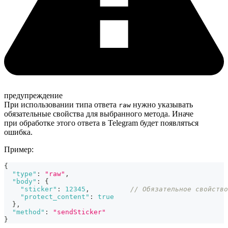
предупреждение
При использовании типа ответа
нужно указывать
raw
обязательные свойства для выбранного метода. Иначе
при обработке этого ответа в Telegram будет появляться
ошибка.
Пример:
{
"type"
:
"raw"
,
"body"
:
{
"sticker"
:
12345
,
// Обязательное свойство
"protect_content"
:
true
}
,
"method"
:
"sendSticker"
}