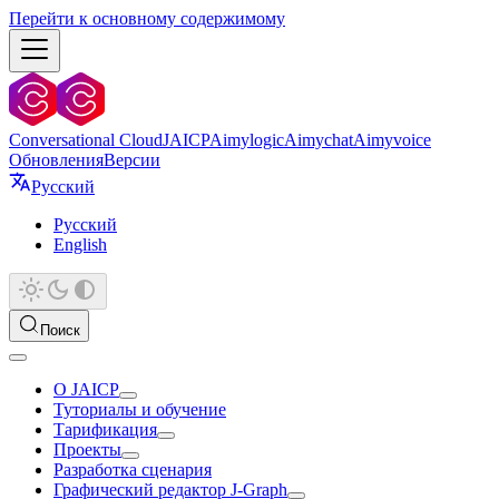
Перейти к основному содержимому
Conversational Cloud
JAICP
Aimylogic
Aimychat
Aimyvoice
Обновления
Версии
Русский
Русский
English
Поиск
О JAICP
Туториалы и обучение
Тарификация
Проекты
Разработка сценария
Графический редактор J‑Graph