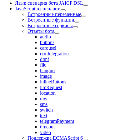
Язык сценария бота JAICP DSL
JavaScript в сценарии
Встроенные переменные
Встроенные функции
Встроенные сервисы
Ответы бота
audio
buttons
carousel
crmIntegration
dtmf
file
hangup
image
inlineButtons
llmRequest
location
raw
sms
switch
text
telegramPayment
timeout
video
Поддержка ECMAScript 6