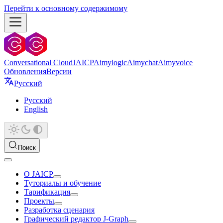
Перейти к основному содержимому
Conversational Cloud
JAICP
Aimylogic
Aimychat
Aimyvoice
Обновления
Версии
Русский
Русский
English
Поиск
О JAICP
Туториалы и обучение
Тарификация
Проекты
Разработка сценария
Графический редактор J‑Graph