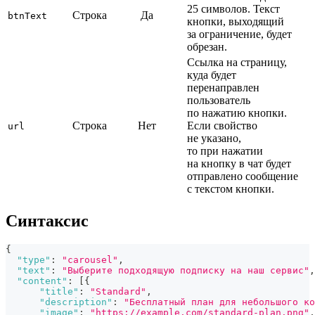
25 символов. Текст
Строка
Да
btnText
кнопки, выходящий
за ограничение, будет
обрезан.
Ссылка на страницу,
куда будет
перенаправлен
пользователь
по нажатию кнопки.
Строка
Нет
Если свойство
url
не указано,
то при нажатии
на кнопку в чат будет
отправлено сообщение
с текстом кнопки.
Синтаксис
{
"type"
:
"carousel"
,
"text"
:
"Выберите подходящую подписку на наш сервис"
,
"content"
:
[
{
"title"
:
"Standard"
,
"description"
:
"Бесплатный план для небольшого ко
"image"
:
"https://example.com/standard-plan.png"
,