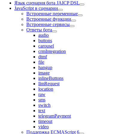
Язык сценария бота JAICP DSL
JavaScript в сценарии
Встроенные переменные
Встроенные функции
Встроенные сервисы
Ответы бота
audio
buttons
carousel
crmIntegration
dtmf
file
hangup
image
inlineButtons
llmRequest
location
raw
sms
switch
text
telegramPayment
timeout
video
Поддержка ECMAScript 6