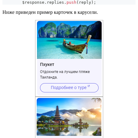
        $response
.
replies
.
push
(
reply
)
;
Ниже приведен пример карточек в карусели.