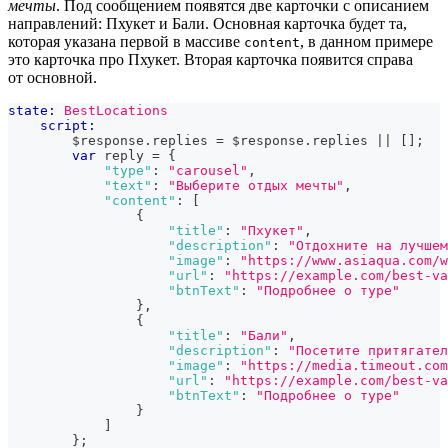
мечты
. Под сообщением появятся две карточки с описанием
направлений: Пхукет и Бали. Основная карточка будет та,
которая указана первой в массиве
, в данном примере
content
это карточка про Пхукет. Вторая карточка появится справа
от основной.
state:
BestLocations
script:
        $response
.
replies
=
 $response
.
replies
||
[
]
;
var
 reply 
=
{
"type"
:
"carousel"
,
"text"
:
"Выберите отдых мечты"
,
"content"
:
[
{
"title"
:
"Пхукет"
,
"description"
:
"Отдохните на лучшем
"image"
:
"https://www.asiaqua.com/w
"url"
:
"https://example.com/best-va
"btnText"
:
"Подробнее о туре"
}
,
{
"title"
:
"Бали"
,
"description"
:
"Посетите притягател
"image"
:
"https://media.timeout.com
"url"
:
"https://example.com/best-va
"btnText"
:
"Подробнее о туре"
}
]
}
;