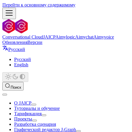
Перейти к основному содержимому
Conversational Cloud
JAICP
Aimylogic
Aimychat
Aimyvoice
Обновления
Версии
Русский
Русский
English
Поиск
О JAICP
Туториалы и обучение
Тарификация
Проекты
Разработка сценария
Графический редактор J‑Graph