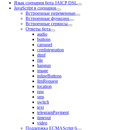
Язык сценария бота JAICP DSL
JavaScript в сценарии
Встроенные переменные
Встроенные функции
Встроенные сервисы
Ответы бота
audio
buttons
carousel
crmIntegration
dtmf
file
hangup
image
inlineButtons
llmRequest
location
raw
sms
switch
text
telegramPayment
timeout
video
Поддержка ECMAScript 6