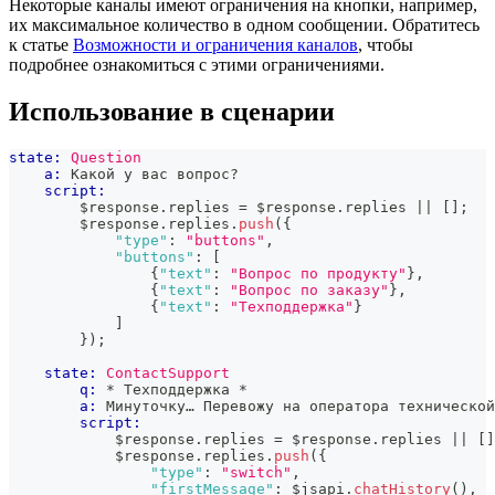
Некоторые каналы имеют ограничения на кнопки, например,
их максимальное количество в одном сообщении. Обратитесь
к статье
Возможности и ограничения каналов
, чтобы
подробнее ознакомиться с этими ограничениями.
Использование в сценарии
state:
Question
a:
 Какой у вас вопрос?
script:
        $response
.
replies
=
 $response
.
replies
||
[
]
;
        $response
.
replies
.
push
(
{
"type"
:
"buttons"
,
"buttons"
:
[
{
"text"
:
"Вопрос по продукту"
}
,
{
"text"
:
"Вопрос по заказу"
}
,
{
"text"
:
"Техподдержка"
}
]
}
)
;
state:
ContactSupport
q:
 * Техподдержка *
a:
 Минуточку… Перевожу на оператора технической
script:
            $response
.
replies
=
 $response
.
replies
||
[
]
            $response
.
replies
.
push
(
{
"type"
:
"switch"
,
"firstMessage"
:
 $jsapi
.
chatHistory
(
)
,