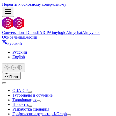
Перейти к основному содержимому
Conversational Cloud
JAICP
Aimylogic
Aimychat
Aimyvoice
Обновления
Версии
Русский
Русский
English
Поиск
О JAICP
Туториалы и обучение
Тарификация
Проекты
Разработка сценария
Графический редактор J‑Graph