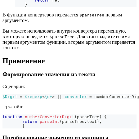
return
 ret
}
В функции конвертеров передается
первым
$parseTree
аргументом.
Вы можете использовать внутри конвертера переменную,
в которую передается
. Для этого задайте её имя
$parseTree
первым аргументом функции, вторым аргументом передается
контекст.
Применение
Формирование значения из текста
Сценарий:
$Digit
 = 
$regexp
<
\d+
>
|| 
converter
=
numberConverterDig
-файл:
.js
function
numberConverterDigit
(
parseTree
)
{
return
parseInt
(
parseTree
.
text
)
;
}
Преобразование значения из маппинга