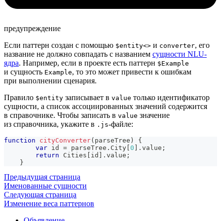
предупреждение
Если паттерн создан с помощью
и
, его
$entity<>
converter
название не должно совпадать с названием
сущности NLU-
ядра
. Например, если в проекте есть паттерн
$Example
и сущность
, то это может привести к ошибкам
Example
при выполнении сценария.
Правило
записывает в
только идентификатор
$entity
value
сущности, а список ассоциированных значений содержится
в справочнике. Чтобы записать в
значение
value
из справочника, укажите в
-файле:
.js
function
сityConverter
(
parseTree
)
{
var
 id 
=
 parseTree
.
City
[
0
]
.
value
;
return
Cities
[
id
]
.
value
;
}
Предыдущая страница
Именованные сущности
Следующая страница
Изменение веса паттернов
Объявление