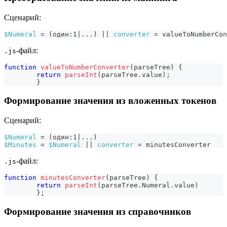
Сценарий:
$Numeral
 = (один:1|...) 
|| 
converter
=
valueToNumberCon
-файл:
.js
function
valueToNumberConverter
(
parseTree
)
{
return
parseInt
(
parseTree
.
value
)
;
}
Формирование значения из вложенных токенов
Сценарий:
$Numeral
 = (один:1|...)
$Minutes
 = 
$Numeral
|| 
converter
=
minutesConverter
-файл:
.js
function
minutesConverter
(
parseTree
)
{
return
parseInt
(
parseTree
.
Numeral
.
value
)
}
;
Формирование значения из справочников