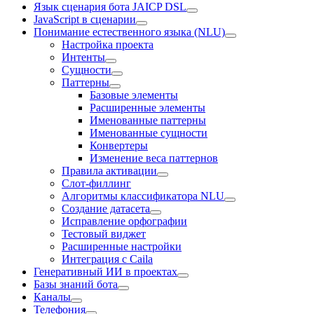
Язык сценария бота JAICP DSL
JavaScript в сценарии
Понимание естественного языка (NLU)
Настройка проекта
Интенты
Сущности
Паттерны
Базовые элементы
Расширенные элементы
Именованные паттерны
Именованные сущности
Конвертеры
Изменение веса паттернов
Правила активации
Слот-филлинг
Алгоритмы классификатора NLU
Создание датасета
Исправление орфографии
Тестовый виджет
Расширенные настройки
Интеграция с Caila
Генеративный ИИ в проектах
Базы знаний бота
Каналы
Телефония