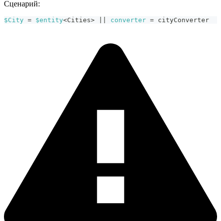
Сценарий:
$City
 = 
$entity
<Cities> 
|| 
converter
=
сityConverter