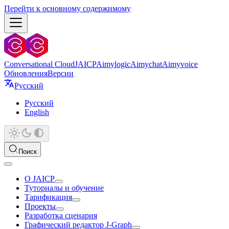
Перейти к основному содержимому
Conversational Cloud
JAICP
Aimylogic
Aimychat
Aimyvoice
Обновления
Версии
Русский
Русский
English
Поиск
О JAICP
Туториалы и обучение
Тарификация
Проекты
Разработка сценария
Графический редактор J‑Graph