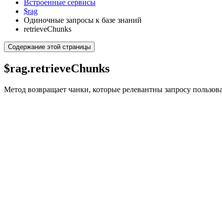
Встроенные сервисы
$rag
Одиночные запросы к базе знаний
retrieveChunks
Содержание этой страницы
$rag.retrieveChunks
Метод возвращает чанки, которые релевантны запросу пользова