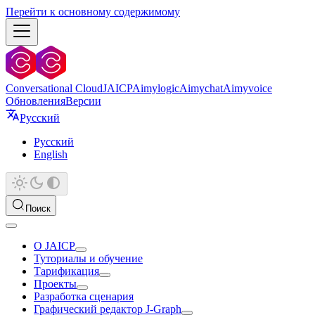
Перейти к основному содержимому
Conversational Cloud
JAICP
Aimylogic
Aimychat
Aimyvoice
Обновления
Версии
Русский
Русский
English
Поиск
О JAICP
Туториалы и обучение
Тарификация
Проекты
Разработка сценария
Графический редактор J‑Graph