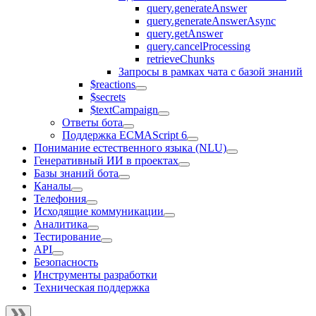
query.generateAnswer
query.generateAnswerAsync
query.getAnswer
query.cancelProcessing
retrieveChunks
Запросы в рамках чата с базой знаний
$reactions
$secrets
$textCampaign
Ответы бота
Поддержка ECMAScript 6
Понимание естественного языка (NLU)
Генеративный ИИ в проектах
Базы знаний бота
Каналы
Телефония
Исходящие коммуникации
Аналитика
Тестирование
API
Безопасность
Инструменты разработки
Техническая поддержка