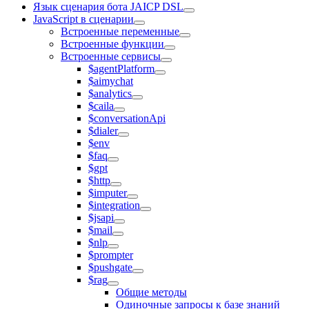
Язык сценария бота JAICP DSL
JavaScript в сценарии
Встроенные переменные
Встроенные функции
Встроенные сервисы
$agentPlatform
$aimychat
$analytics
$caila
$conversationApi
$dialer
$env
$faq
$gpt
$http
$imputer
$integration
$jsapi
$mail
$nlp
$prompter
$pushgate
$rag
Общие методы
Одиночные запросы к базе знаний