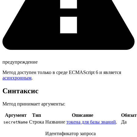
предупреждение
Метод доступен только в среде ECMAScript 6 и является
асинхронным
.
Синтаксис
Метод принимает аргументы:
Аргумент
Тип
Описание
Обяза
Строка
Название
токена для базы знаний
.
Да
secretName
Идентификатор запроса