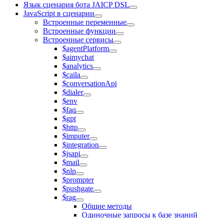
Язык сценария бота JAICP DSL
JavaScript в сценарии
Встроенные переменные
Встроенные функции
Встроенные сервисы
$agentPlatform
$aimychat
$analytics
$caila
$conversationApi
$dialer
$env
$faq
$gpt
$http
$imputer
$integration
$jsapi
$mail
$nlp
$prompter
$pushgate
$rag
Общие методы
Одиночные запросы к базе знаний