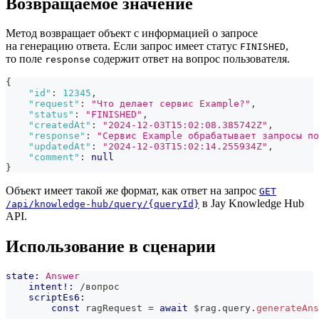
Возвращаемое значение
Метод возвращает объект с информацией о запросе
на генерацию ответа. Если запрос имеет статус
,
FINISHED
то поле
содержит ответ на вопрос пользователя.
response
{
"id"
:
12345
,
"request"
:
"Что делает сервис Example?"
,
"status"
:
"FINISHED"
,
"createdAt"
:
"2024-12-03T15:02:08.385742Z"
,
"response"
:
"Сервис Example обрабатывает запросы по
"updatedAt"
:
"2024-12-03T15:02:14.255934Z"
,
"comment"
:
null
}
Объект имеет такой же формат, как ответ на запрос
GET
в Jay Knowledge Hub
/api/knowledge-hub/query/{queryId}
API.
Использование в сценарии
state:
Answer
intent!:
 /вопрос
scriptEs6:
const
 ragRequest 
=
await
 $rag
.
query
.
generateAns