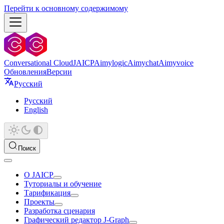
Перейти к основному содержимому
Conversational Cloud
JAICP
Aimylogic
Aimychat
Aimyvoice
Обновления
Версии
Русский
Русский
English
Поиск
О JAICP
Туториалы и обучение
Тарификация
Проекты
Разработка сценария
Графический редактор J‑Graph