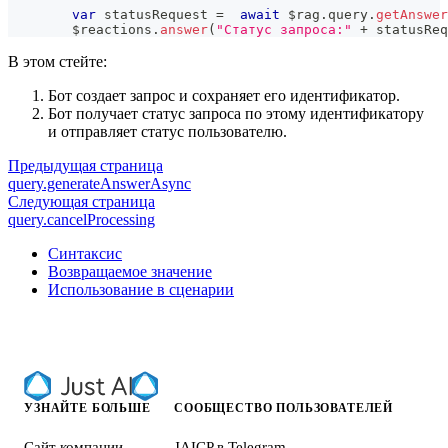
var
 statusRequest 
=
await
 $rag
.
query
.
getAnswer
        $reactions
.
answer
(
"Статус запроса:"
+
 statusReq
В этом стейте:
Бот создает запрос и сохраняет его идентификатор.
Бот получает статус запроса по этому идентификатору
и отправляет статус пользователю.
Предыдущая страница
query.generateAnswerAsync
Следующая страница
query.cancelProcessing
Синтаксис
Возвращаемое значение
Использование в сценарии
УЗНАЙТЕ БОЛЬШЕ
СООБЩЕСТВО ПОЛЬЗОВАТЕЛЕЙ
Сайт компании
JAICP в Telegram