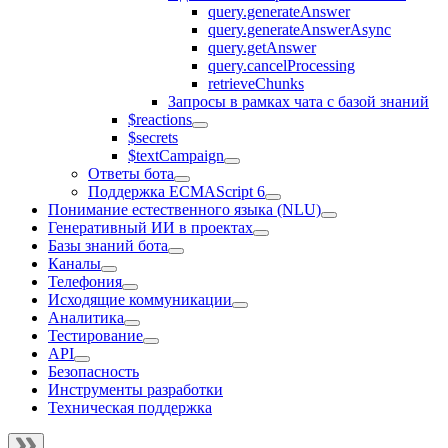
query.generateAnswer
query.generateAnswerAsync
query.getAnswer
query.cancelProcessing
retrieveChunks
Запросы в рамках чата с базой знаний
$reactions
$secrets
$textCampaign
Ответы бота
Поддержка ECMAScript 6
Понимание естественного языка (NLU)
Генеративный ИИ в проектах
Базы знаний бота
Каналы
Телефония
Исходящие коммуникации
Аналитика
Тестирование
API
Безопасность
Инструменты разработки
Техническая поддержка