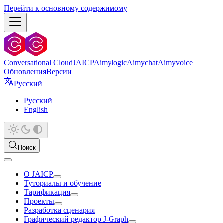
Перейти к основному содержимому
Conversational Cloud
JAICP
Aimylogic
Aimychat
Aimyvoice
Обновления
Версии
Русский
Русский
English
Поиск
О JAICP
Туториалы и обучение
Тарификация
Проекты
Разработка сценария
Графический редактор J‑Graph