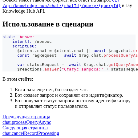
GET
в Jay
/api/knowledge-hub/chat/{chatId}/query/{queryId}
Knowledge Hub API.
Использование в сценарии
state:
Answer
intent!:
 /вопрос
scriptEs6:
      $client
.
chat
=
 $client
.
chat
||
await
 $rag
.
chat
.
cr
const
 ragRequest 
=
await
 $rag
.
chat
.
processQueryAs
var
 statusRequest 
=
await
 $rag
.
chat
.
getQueryAnsw
      $reactions
.
answer
(
"Статус запроса:"
+
 statusReque
В этом стейте:
Если чата еще нет, бот создает чат.
Бот создает запрос и сохраняет его идентификатор.
Бот получает статус запроса по этому идентификатору
и отправляет статус пользователю.
Предыдущая страница
chat.processQueryAsync
Следующая страница
chat.cancelRecordProcessing