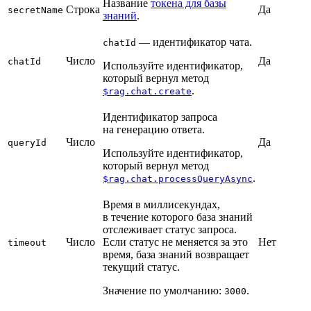
Название
токена для базы
Строка
Да
secretName
знаний
.
— идентификатор чата.
chatId
Число
Да
chatId
Используйте идентификатор,
который вернул метод
.
$rag.chat.create
Идентификатор запроса
на генерацию ответа.
Число
Да
queryId
Используйте идентификатор,
который вернул метод
.
$rag.chat.processQueryAsync
Время в миллисекундах,
в течение которого база знаний
отслеживает статус запроса.
Число
Если статус не меняется за это
Нет
timeout
время, база знаний возвращает
текущий статус.
Значение по умолчанию:
.
3000