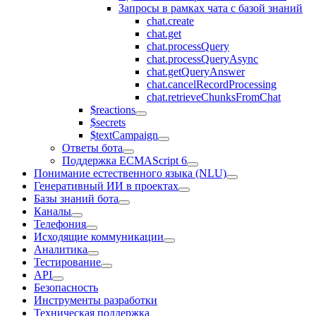
Запросы в рамках чата с базой знаний
chat.create
chat.get
chat.processQuery
chat.processQueryAsync
chat.getQueryAnswer
chat.cancelRecordProcessing
chat.retrieveChunksFromChat
$reactions
$secrets
$textCampaign
Ответы бота
Поддержка ECMAScript 6
Понимание естественного языка (NLU)
Генеративный ИИ в проектах
Базы знаний бота
Каналы
Телефония
Исходящие коммуникации
Аналитика
Тестирование
API
Безопасность
Инструменты разработки
Техническая поддержка