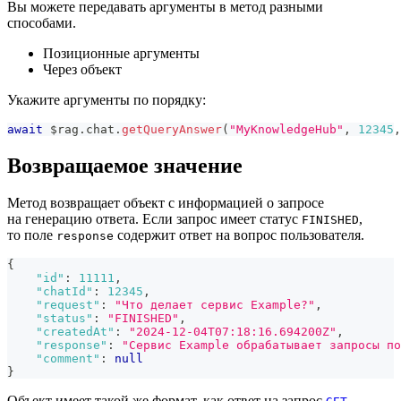
Вы можете передавать аргументы в метод разными
способами.
Позиционные аргументы
Через объект
Укажите аргументы по порядку:
await
 $rag
.
chat
.
getQueryAnswer
(
"MyKnowledgeHub"
,
12345
,
Возвращаемое значение
Метод возвращает объект с информацией о запросе
на генерацию ответа. Если запрос имеет статус
,
FINISHED
то поле
содержит ответ на вопрос пользователя.
response
{
"id"
:
11111
,
"chatId"
:
12345
,
"request"
:
"Что делает сервис Example?"
,
"status"
:
"FINISHED"
,
"createdAt"
:
"2024-12-04T07:18:16.694200Z"
,
"response"
:
"Сервис Example обрабатывает запросы по
"comment"
:
null
}
Объект имеет такой же формат, как ответ на запрос