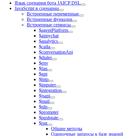
Язык сценария бота JAICP DSL
JavaScript в сценарии
Встроенные переменные
Встроенные функции
Встроенные сервисы
$agentPlatform
$aimychat
$analytics
$caila
$conversationApi
$dialer
$env
$faq
$gpt
$http
$imputer
$integration
$jsapi
$mail
$nlp
$prompter
$pushgate
$rag
Общие методы
Одиночные запросы к базе знаний