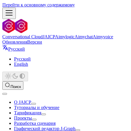
Перейти к основному содержимому
Conversational Cloud
JAICP
Aimylogic
Aimychat
Aimyvoice
Обновления
Версии
Русский
Русский
English
Поиск
О JAICP
Туториалы и обучение
Тарификация
Проекты
Разработка сценария
Графический редактор J‑Graph