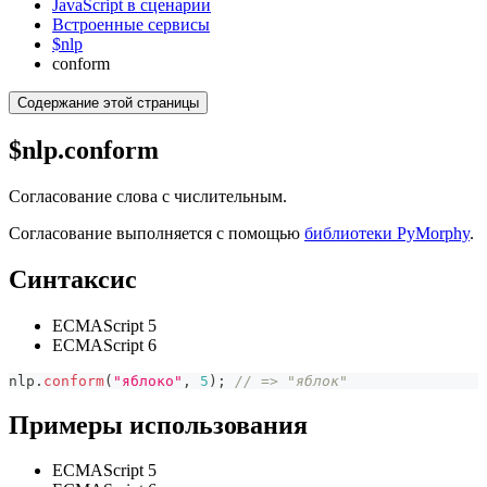
JavaScript в сценарии
Встроенные сервисы
$nlp
conform
Содержание этой страницы
$nlp.conform
Согласование слова с числительным.
Согласование выполняется с помощью
библиотеки PyMorphy
.
Синтаксис
ECMAScript 5
ECMAScript 6
nlp
.
conform
(
"яблоко"
,
5
)
;
// => "яблок"
Примеры использования
ECMAScript 5