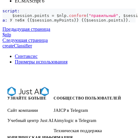
ECMAScript 6
script:
    $session
.
points
=
 $nlp
.
conform
(
"правильный"
,
 $sessi
a:
 У тебя 
{{
$session
.
myPoints
}}
{{
$session
.
points
}}
.
Предыдущая страница
$nlp
Следующая страница
createClassifier
Синтаксис
Примеры использования
УЗНАЙТЕ БОЛЬШЕ
СООБЩЕСТВО ПОЛЬЗОВАТЕЛЕЙ
Сайт компании
JAICP в Telegram
Учебный центр Just AI
Aimylogic в Telegram
Техническая поддержка
ЮРИДИЧЕСКАЯ ИНФОРМАЦИЯ