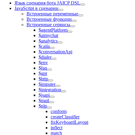
Язык сценария бота JAICP DSL
JavaScript в сценарии
Встроенные переменные
Встроенные функции
Встроенные сервисы
$agentPlatform
$aimychat
$analytics
$caila
$conversationApi
$dialer
$env
$faq
$gpt
$http
$imputer
$integration
$jsapi
$mail
$nlp
conform
createClassifier
fixKeyboardLayout
inflect
match