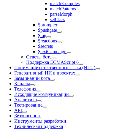
matchExamples
matchPatterns
parseMorph
setClass
$prompter
$pushgate
$rag
$reactions
$secrets
$textCampaign
Ответы бота
Поддержка ECMAScript 6
Понимание естественного языка (NLU)
Генеративный ИИ в проектах
Базы знаний бота
Каналы
Телефония
Исходящие коммуникации
Аналитика
Тестирование
API
Безопасность
Инструменты разработки
Техническая поддержка