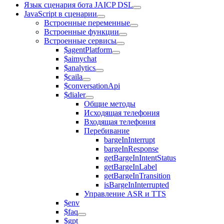
Язык сценария бота JAICP DSL
JavaScript в сценарии
Встроенные переменные
Встроенные функции
Встроенные сервисы
$agentPlatform
$aimychat
$analytics
$caila
$conversationApi
$dialer
Общие методы
Исходящая телефония
Входящая телефония
Перебивание
bargeInInterrupt
bargeInResponse
getBargeInIntentStatus
getBargeInLabel
getBargeInTransition
isBargeInInterrupted
Управление ASR и TTS
$env
$faq
$gpt