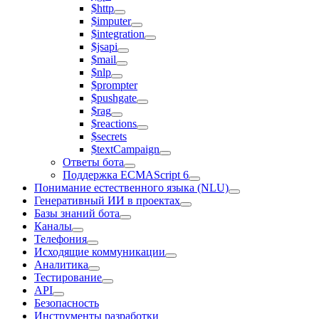
$http
$imputer
$integration
$jsapi
$mail
$nlp
$prompter
$pushgate
$rag
$reactions
$secrets
$textCampaign
Ответы бота
Поддержка ECMAScript 6
Понимание естественного языка (NLU)
Генеративный ИИ в проектах
Базы знаний бота
Каналы
Телефония
Исходящие коммуникации
Аналитика
Тестирование
API
Безопасность
Инструменты разработки