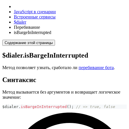
JavaScript в сценарии
Встроенные сервисы
$dialer
Перебивание
isBargeInInterrupted
Содержание этой страницы
$dialer.isBargeInInterrupted
Метод позволяет узнать, сработало ли
перебивание бота
.
Синтаксис
Метод вызывается без аргументов и возвращает логическое
значение:
$dialer
.
isBargeInInterrupted
(
)
;
// => true, false