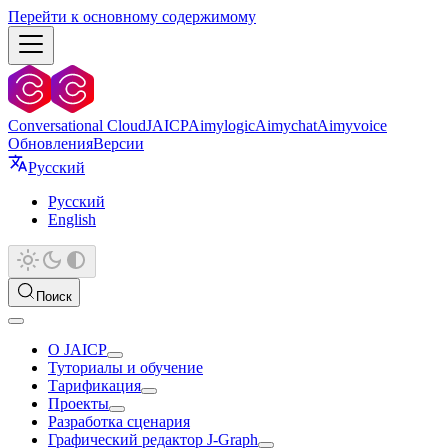
Перейти к основному содержимому
Conversational Cloud
JAICP
Aimylogic
Aimychat
Aimyvoice
Обновления
Версии
Русский
Русский
English
Поиск
О JAICP
Туториалы и обучение
Тарификация
Проекты
Разработка сценария
Графический редактор J‑Graph