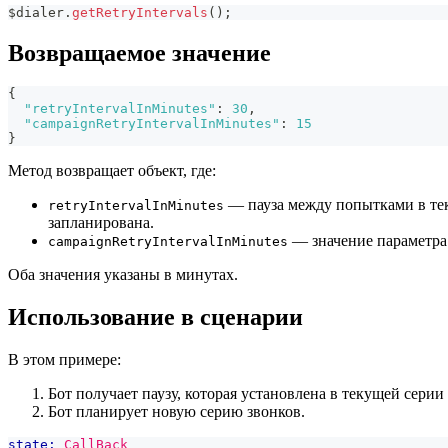
$dialer
.
getRetryIntervals
(
)
;
Возвращаемое значение
{
"retryIntervalInMinutes"
:
30
,
"campaignRetryIntervalInMinutes"
:
15
}
Метод возвращает объект, где:
— пауза между попытками в тек
retryIntervalInMinutes
запланирована.
— значение параметр
campaignRetryIntervalInMinutes
Оба значения указаны в минутах.
Использование в сценарии
В этом примере:
Бот получает паузу, которая установлена в текущей серии
Бот планирует новую серию звонков.
state:
CallBack