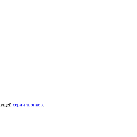
екущей
серии звонков
.