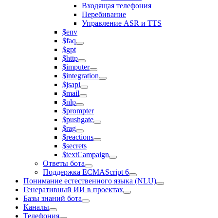
Входящая телефония
Перебивание
Управление ASR и TTS
$env
$faq
$gpt
$http
$imputer
$integration
$jsapi
$mail
$nlp
$prompter
$pushgate
$rag
$reactions
$secrets
$textCampaign
Ответы бота
Поддержка ECMAScript 6
Понимание естественного языка (NLU)
Генеративный ИИ в проектах
Базы знаний бота
Каналы
Телефония