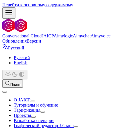
Перейти к основному содержимому
Conversational Cloud
JAICP
Aimylogic
Aimychat
Aimyvoice
Обновления
Версии
Русский
Русский
English
Поиск
О JAICP
Туториалы и обучение
Тарификация
Проекты
Разработка сценария
Графический редактор J‑Graph