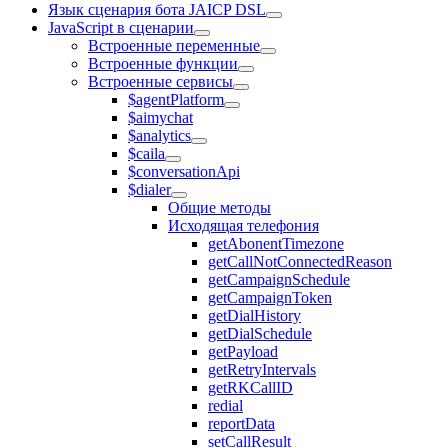
Язык сценария бота JAICP DSL
JavaScript в сценарии
Встроенные переменные
Встроенные функции
Встроенные сервисы
$agentPlatform
$aimychat
$analytics
$caila
$conversationApi
$dialer
Общие методы
Исходящая телефония
getAbonentTimezone
getCallNotConnectedReason
getCampaignSchedule
getCampaignToken
getDialHistory
getDialSchedule
getPayload
getRetryIntervals
getRKCallID
redial
reportData
setCallResult