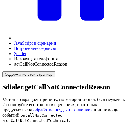
JavaScript в сценарии
Встроенные сервисы
$dialer
Исходящая телефония
getCallNotConnectedReason
Содержание этой страницы
$dialer.getCallNotConnectedReason
Метод возвращает причину, по которой звонок был неудачен.
Используйте его только в сценариях, в которых
предусмотрена
обработка неудачных звонков
при помощи
событий
onCallNotConnected
и
.
onCallNotConnectedTechnical