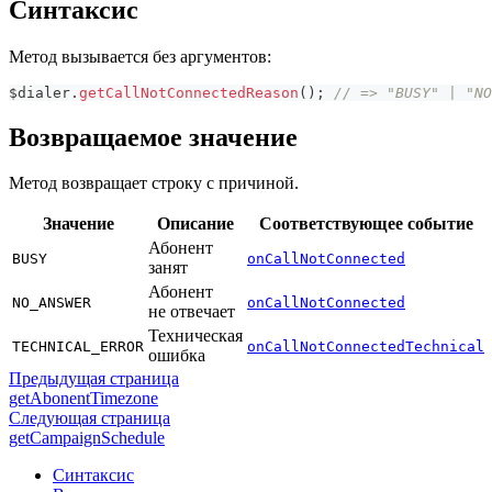
Синтаксис
Метод вызывается без аргументов:
$dialer
.
getCallNotConnectedReason
(
)
;
// => "BUSY" | "NO
Возвращаемое значение
Метод возвращает строку с причиной.
Значение
Описание
Соответствующее событие
Абонент
BUSY
onCallNotConnected
занят
Абонент
NO_ANSWER
onCallNotConnected
не отвечает
Техническая
TECHNICAL_ERROR
onCallNotConnectedTechnical
ошибка
Предыдущая страница
getAbonentTimezone
Следующая страница
getCampaignSchedule
Синтаксис