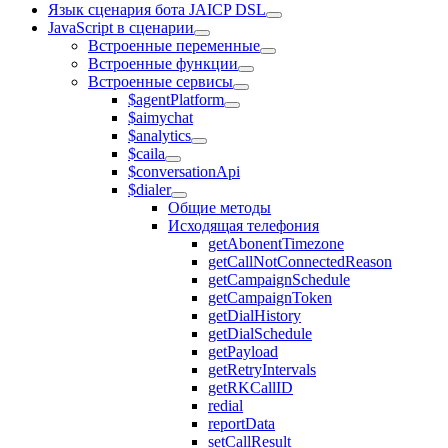
Язык сценария бота JAICP DSL
JavaScript в сценарии
Встроенные переменные
Встроенные функции
Встроенные сервисы
$agentPlatform
$aimychat
$analytics
$caila
$conversationApi
$dialer
Общие методы
Исходящая телефония
getAbonentTimezone
getCallNotConnectedReason
getCampaignSchedule
getCampaignToken
getDialHistory
getDialSchedule
getPayload
getRetryIntervals
getRKCallID
redial
reportData
setCallResult