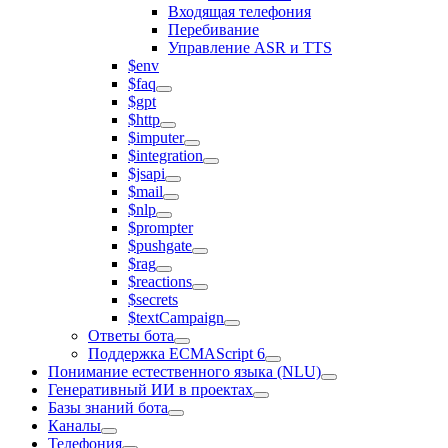
Входящая телефония
Перебивание
Управление ASR и TTS
$env
$faq
$gpt
$http
$imputer
$integration
$jsapi
$mail
$nlp
$prompter
$pushgate
$rag
$reactions
$secrets
$textCampaign
Ответы бота
Поддержка ECMAScript 6
Понимание естественного языка (NLU)
Генеративный ИИ в проектах
Базы знаний бота
Каналы
Телефония