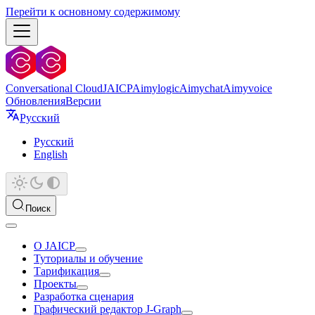
Перейти к основному содержимому
Conversational Cloud
JAICP
Aimylogic
Aimychat
Aimyvoice
Обновления
Версии
Русский
Русский
English
Поиск
О JAICP
Туториалы и обучение
Тарификация
Проекты
Разработка сценария
Графический редактор J‑Graph