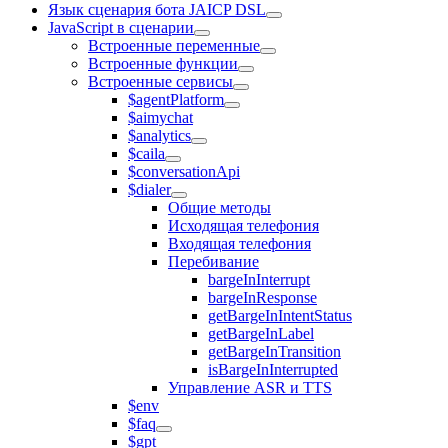
Язык сценария бота JAICP DSL
JavaScript в сценарии
Встроенные переменные
Встроенные функции
Встроенные сервисы
$agentPlatform
$aimychat
$analytics
$caila
$conversationApi
$dialer
Общие методы
Исходящая телефония
Входящая телефония
Перебивание
bargeInInterrupt
bargeInResponse
getBargeInIntentStatus
getBargeInLabel
getBargeInTransition
isBargeInInterrupted
Управление ASR и TTS
$env
$faq
$gpt