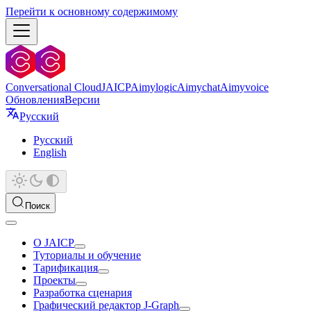
Перейти к основному содержимому
Conversational Cloud
JAICP
Aimylogic
Aimychat
Aimyvoice
Обновления
Версии
Русский
Русский
English
Поиск
О JAICP
Туториалы и обучение
Тарификация
Проекты
Разработка сценария
Графический редактор J‑Graph