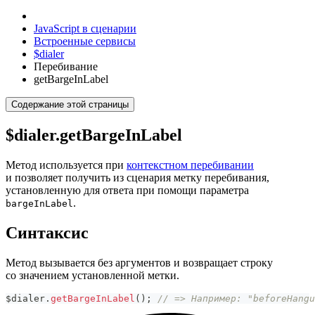
JavaScript в сценарии
Встроенные сервисы
$dialer
Перебивание
getBargeInLabel
Содержание этой страницы
$dialer.getBargeInLabel
Метод используется при
контекстном перебивании
и позволяет получить из сценария метку перебивания,
установленную для ответа при помощи параметра
.
bargeInLabel
Синтаксис
Метод вызывается без аргументов и возвращает строку
со значением установленной метки.
$dialer
.
getBargeInLabel
(
)
;
// => Например: "beforeHangu