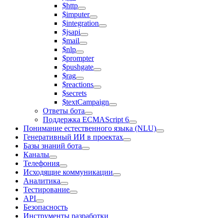
$http
$imputer
$integration
$jsapi
$mail
$nlp
$prompter
$pushgate
$rag
$reactions
$secrets
$textCampaign
Ответы бота
Поддержка ECMAScript 6
Понимание естественного языка (NLU)
Генеративный ИИ в проектах
Базы знаний бота
Каналы
Телефония
Исходящие коммуникации
Аналитика
Тестирование
API
Безопасность
Инструменты разработки