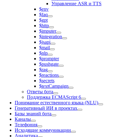
Управление ASR и TTS
$env
$faq
$gpt
$http
$imputer
$integration
$jsapi
$mail
$nlp
$prompter
$pushgate
$rag
$reactions
$secrets
$textCampaign
Ответы бота
Поддержка ECMAScript 6
Понимание естественного языка (NLU)
Генеративный ИИ в проектах
Базы знаний бота
Каналы
Телефония
Исходящие коммуникации
Аналитика