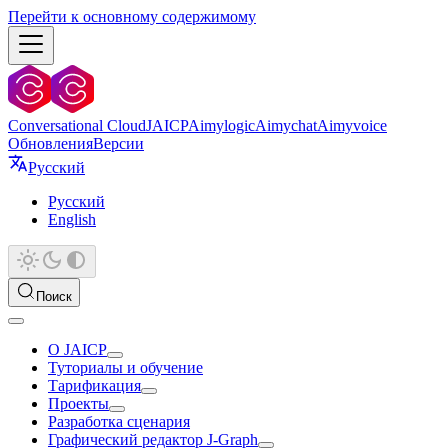
Перейти к основному содержимому
Conversational Cloud
JAICP
Aimylogic
Aimychat
Aimyvoice
Обновления
Версии
Русский
Русский
English
Поиск
О JAICP
Туториалы и обучение
Тарификация
Проекты
Разработка сценария
Графический редактор J‑Graph