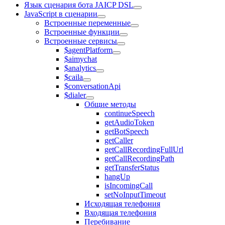
Язык сценария бота JAICP DSL
JavaScript в сценарии
Встроенные переменные
Встроенные функции
Встроенные сервисы
$agentPlatform
$aimychat
$analytics
$caila
$conversationApi
$dialer
Общие методы
continueSpeech
getAudioToken
getBotSpeech
getCaller
getCallRecordingFullUrl
getCallRecordingPath
getTransferStatus
hangUp
isIncomingCall
setNoInputTimeout
Исходящая телефония
Входящая телефония
Перебивание