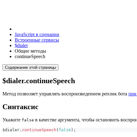
JavaScript в сценарии
Встроенные сервисы
$dialer
Общие методы
continueSpeech
Содержание этой страницы
$dialer.continueSpeech
Метод позволяет управлять воспроизведением реплик бота
при
Синтаксис
Укажите
в качестве аргумента, чтобы остановить воспр
false
$dialer
.
continueSpeech
(
false
)
;