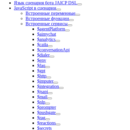
Язык сценария бота JAICP DSL
JavaScript в сценарии
Встроенные переменные
Встроенные функции
Встроенные сервисы
$agentPlatform
$aimychat
$analytics
$caila
$conversationApi
$dialer
$env
$faq
$gpt
$http
$imputer
$integration
$jsapi
$mail
$nlp
$prompter
$pushgate
$rag
$reactions
$secrets