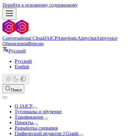
Перейти к основному содержимому
Conversational Cloud
JAICP
Aimylogic
Aimychat
Aimyvoice
Обновления
Версии
Русский
Русский
English
Поиск
О JAICP
Туториалы и обучение
Тарификация
Проекты
Разработка сценария
Графический редактор J‑Graph