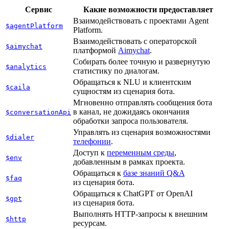
Сервис
Какие возможности предоставляет
Взаимодействовать с проектами Agent
$agentPlatform
Platform.
Взаимодействовать с операторской
$aimychat
платформой
Aimychat
.
Собирать более точную и развернутую
$analytics
статистику по диалогам.
Обращаться к NLU и клиентским
$caila
сущностям из сценария бота.
Мгновенно отправлять сообщения бота
в канал, не дожидаясь окончания
$conversationApi
обработки запроса пользователя.
Управлять из сценария возможностями
$dialer
телефонии
.
Доступ к
переменным среды
,
$env
добавленным в рамках проекта.
Обращаться к
базе знаний Q&A
$faq
из сценария бота.
Обращаться к ChatGPT от OpenAI
$gpt
из сценария бота.
Выполнять HTTP-запросы к внешним
$http
ресурсам.