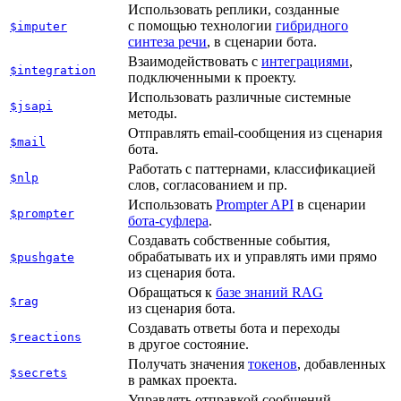
Использовать реплики, созданные
с помощью технологии
гибридного
$imputer
синтеза речи
, в сценарии бота.
Взаимодействовать с
интеграциями
,
$integration
подключенными к проекту.
Использовать различные системные
$jsapi
методы.
Отправлять email-сообщения из сценария
$mail
бота.
Работать с паттернами, классификацией
$nlp
слов, согласованием и пр.
Использовать
Prompter API
в сценарии
$prompter
бота-суфлера
.
Создавать собственные события,
обрабатывать их и управлять ими прямо
$pushgate
из сценария бота.
Обращаться к
базе знаний RAG
$rag
из сценария бота.
Создавать ответы бота и переходы
$reactions
в другое состояние.
Получать значения
токенов
, добавленных
$secrets
в рамках проекта.
Управлять отправкой сообщений