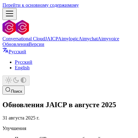
Перейти к основному содержимому
Conversational Cloud
JAICP
Aimylogic
Aimychat
Aimyvoice
Обновления
Версии
Русский
Русский
English
Поиск
Обновления JAICP в августе 2025
31 августа 2025 г.
Улучшения