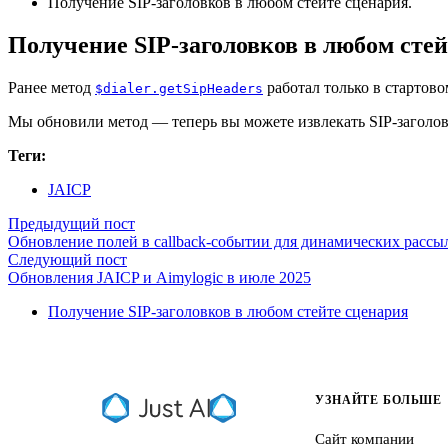
Получение SIP-заголовков в любом стейте сценария.
Получение SIP-заголовков в любом сте
Ранее метод
работал только в стартово
$dialer.getSipHeaders
Мы обновили метод — теперь вы можете извлекать SIP-заголов
Теги:
JAICP
Предыдущий пост
Обновление полей в callback-событии для динамических рассы
Следующий пост
Обновления JAICP и Aimylogic в июле 2025
Получение SIP-заголовков в любом стейте сценария
УЗНАЙТЕ БОЛЬШЕ
Сайт компании