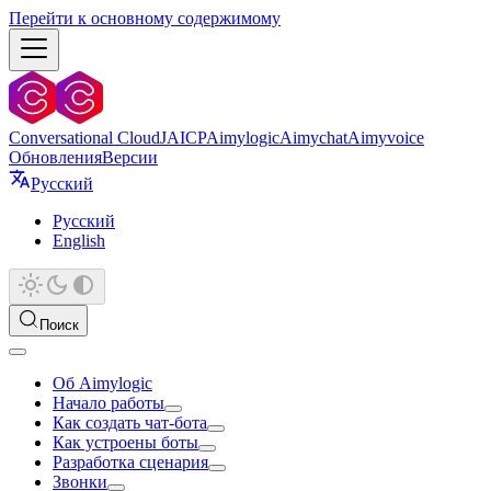
Перейти к основному содержимому
Conversational Cloud
JAICP
Aimylogic
Aimychat
Aimyvoice
Обновления
Версии
Русский
Русский
English
Поиск
Об Aimylogic
Начало работы
Как создать чат-бота
Как устроены боты
Разработка сценария
Звонки