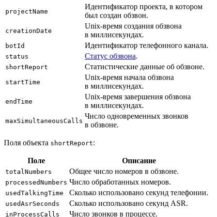
Идентификатор проекта, в котором
projectName
был создан обзвон.
Unix-время создания обзвона
creationDate
в миллисекундах.
Идентификатор телефонного канала.
botId
Статус обзвона
.
status
Статистические данные об обзвоне.
shortReport
Unix-время начала обзвона
startTime
в миллисекундах.
Unix-время завершения обзвона
endTime
в миллисекундах.
Число одновременных звонков
maxSimultaneousCalls
в обзвоне.
Поля объекта
:
shortReport
Поле
Описание
Общее число номеров в обзвоне.
totalNumbers
Число обработанных номеров.
processedNumbers
Сколько использовано секунд телефонии.
usedTalkingTime
Сколько использовано секунд ASR.
usedAsrSeconds
Число звонков в процессе.
inProcessCalls