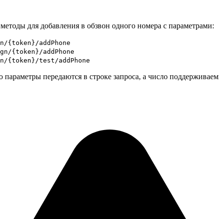
етоды для добавления в обзвон одного номера с параметрами:
n/{token}/addPhone
gn/{token}/addPhone
n/{token}/test/addPhone
о параметры передаются в строке запроса, а число поддерживае