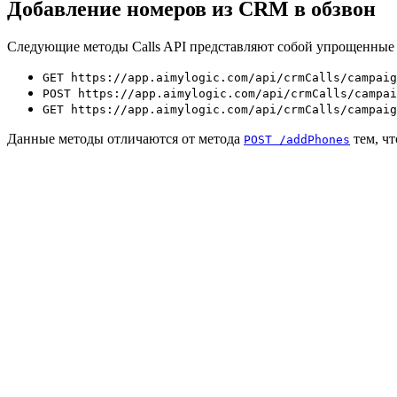
Добавление номеров из CRM в обзвон
Следующие методы Calls API представляют собой упрощенные м
GET https://app.aimylogic.com/api/crmCalls/campaig
POST https://app.aimylogic.com/api/crmCalls/campai
GET https://app.aimylogic.com/api/crmCalls/campaig
Данные методы отличаются от метода
тем, чт
POST /addPhones