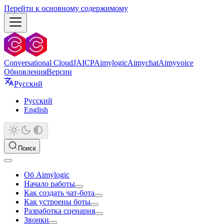
Перейти к основному содержимому
Conversational Cloud
JAICP
Aimylogic
Aimychat
Aimyvoice
Обновления
Версии
Русский
Русский
English
Поиск
Об Aimylogic
Начало работы
Как создать чат-бота
Как устроены боты
Разработка сценария
Звонки