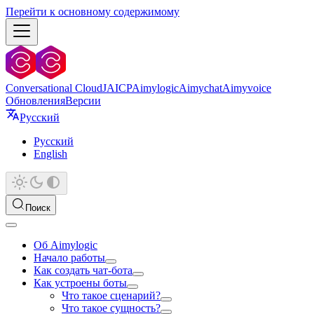
Перейти к основному содержимому
Conversational Cloud
JAICP
Aimylogic
Aimychat
Aimyvoice
Обновления
Версии
Русский
Русский
English
Поиск
Об Aimylogic
Начало работы
Как создать чат-бота
Как устроены боты
Что такое сценарий?
Что такое сущность?