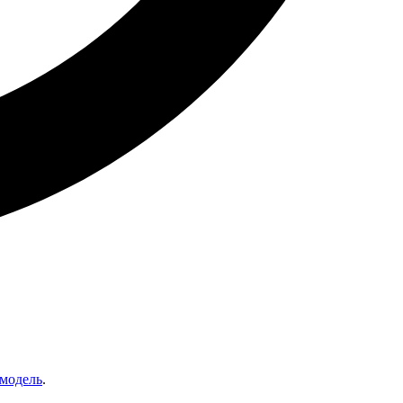
 модель
.