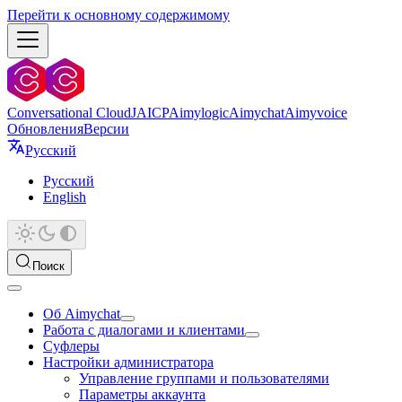
Перейти к основному содержимому
Conversational Cloud
JAICP
Aimylogic
Aimychat
Aimyvoice
Обновления
Версии
Русский
Русский
English
Поиск
Об Aimychat
Работа с диалогами и клиентами
Суфлеры
Настройки администратора
Управление группами и пользователями
Параметры аккаунта