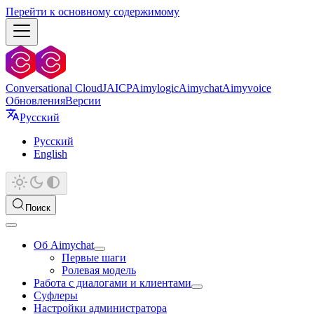
Перейти к основному содержимому
Conversational Cloud
JAICP
Aimylogic
Aimychat
Aimyvoice
Обновления
Версии
Русский
Русский
English
Поиск
Об Aimychat
Первые шаги
Ролевая модель
Работа с диалогами и клиентами
Суфлеры
Настройки администратора